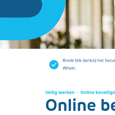
Brede blik dankzij het Secu
Wheel.
veilig werken
-
online beveilig
Online b