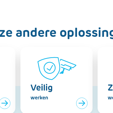
ze andere oplossin
Veilig
Z
werken
w