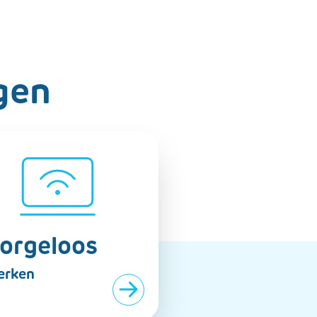
gen
orgeloos
erken