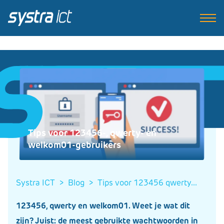
Tips voor 123456-, qwerty- en
welkom01-gebruikers
Systra ICT
>
blog
>
tips voor 123456 qwerty...
123456, qwerty en welkom01. Weet je wat dit
zijn? Juist: de
meest gebruikte wachtwoorden in