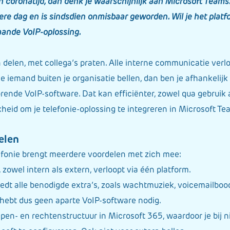
 coronatijd, dan denk je waarschijnlijk aan Microsoft Teams
ere dag en is sindsdien onmisbaar geworden. Wil je het pla
aande VoIP-oplossing.
delen, met collega’s praten. Alle interne communicatie verl
je iemand buiten je organisatie bellen, dan ben je afhankelij
rende VoIP-software. Dat kan efficiënter, zowel qua gebruik
kheid om je telefonie-oplossing te integreren in Microsoft Te
elen
lefonie brengt meerdere voordelen met zich mee:
zowel intern als extern, verloopt via één platform.
edt alle benodigde extra’s, zoals wachtmuziek, voicemailboo
 hebt dus geen aparte VoIP-software nodig.
epen- en rechtenstructuur in Microsoft 365, waardoor je bi