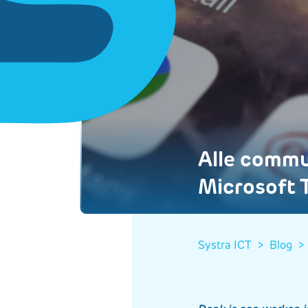
Alle commun
Microsoft 
Systra ICT
>
blog
>