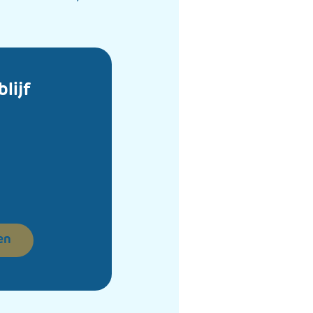
blijf
en