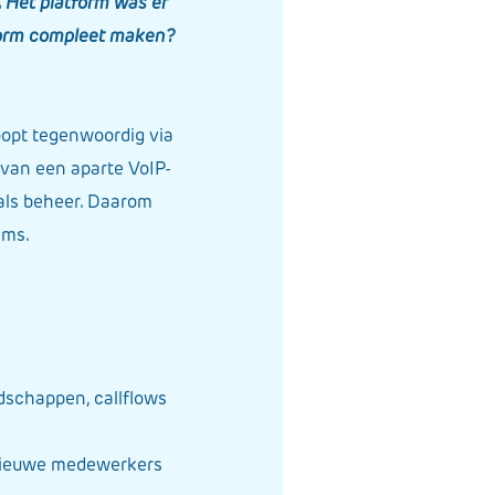
. Het platform was er
tform compleet maken?
oopt tegenwoordig via
k van een aparte VoIP-
 als beheer. Daarom
ams.
dschappen, callflows
j nieuwe medewerkers